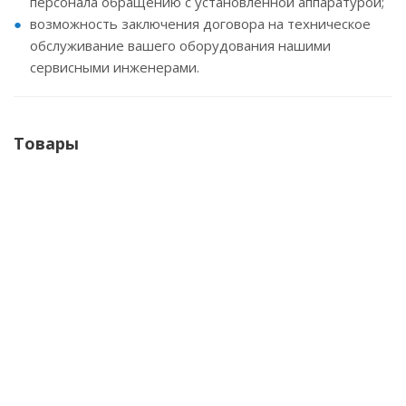
персонала обращению с установленной аппаратурой;
возможность заключения договора на техническое
обслуживание вашего оборудования нашими
сервисными инженерами.
Товары
Магнитно-резонансный томограф GE Healthcare
Signa Architect