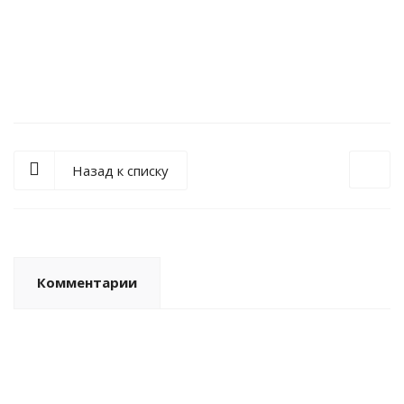
Компьютерный томограф Philips Incisive CT
Под заказ
Назад к списку
Комментарии