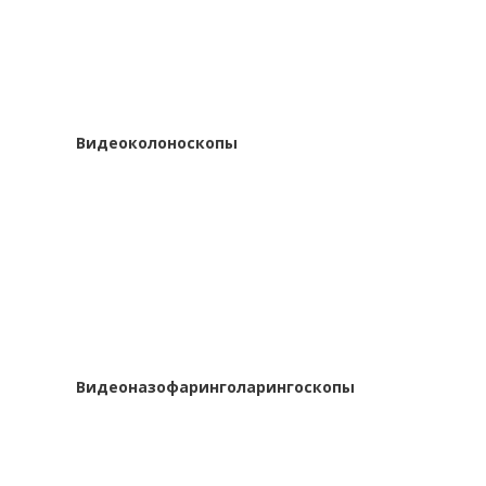
Видеоколоноскопы
Видеоназофаринголарингоскопы