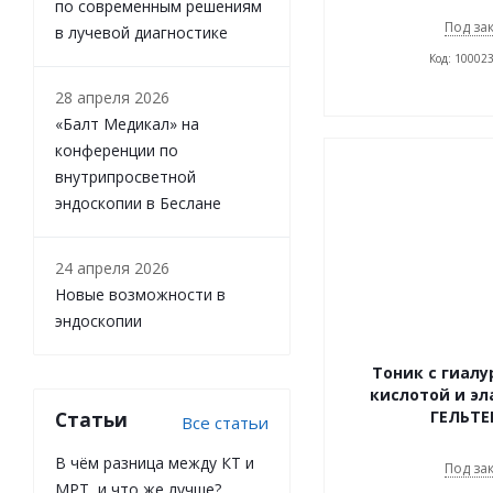
по современным решениям
Под за
в лучевой диагностике
Код: 10002
28 апреля 2026
«Балт Медикал» на
конференции по
внутрипросветной
эндоскопии в Беслане
24 апреля 2026
Новые возможности в
эндоскопии
Тоник с гиалу
кислотой и э
ГЕЛЬТЕ
Статьи
Все статьи
В чём разница между КТ и
Под за
МРТ, и что же лучше?