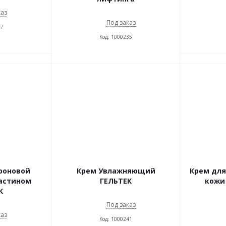
каз
Под заказ
37
Код: 1000235
роновой
Крем Увлажняющий
Крем дл
ластином
ГЕЛЬТЕК
кожи 
К
Под заказ
каз
Код: 1000241