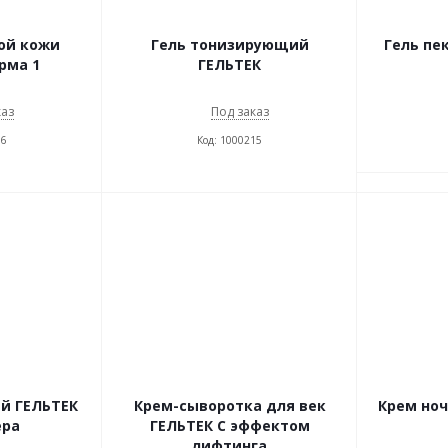
ой кожи
Гель тонизирующий
Гель пе
рма 1
ГЕЛЬТЕК
каз
Под заказ
16
Код: 1000215
й ГЕЛЬТЕК
Крем-сыворотка для век
Крем но
ера
ГЕЛЬТЕК С эффектом
лифтинга