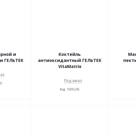
ирной и
Коктейль
Ма
и ГЕЛЬТЕК
антиоксидантный ГЕЛЬТЕК
пект
VitaMatrix
каз
Под заказ
20
Код: 1000236