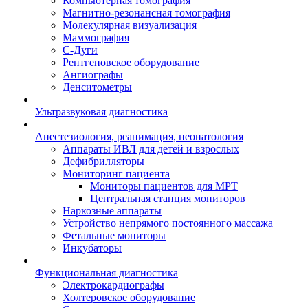
Компьютерная томография
Магнитно-резонансная томография
Молекулярная визуализация
Маммография
С-Дуги
Рентгеновское оборудование
Ангиографы
Денситометры
Ультразвуковая диагностика
Анестезиология, реанимация, неонатология
Аппараты ИВЛ для детей и взрослых
Дефибрилляторы
Мониторинг пациента
Мониторы пациентов для МРТ
Центральная станция мониторов
Наркозные аппараты
Устройство непрямого постоянного массажа
Фетальные мониторы
Инкубаторы
Функциональная диагностика
Электрокардиографы
Холтеровское оборудование