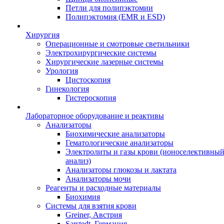
Петли для полипэктомии
Полипэктомия (EMR и ESD)
Хирургия
Операционные и смотровые светильники
Электрохирургические системы
Хирургические лазерные системы
Урология
Цистоскопия
Гинекология
Гистероскопия
Лабораторное оборудование и реактивы
Анализаторы
Биохимические анализаторы
Гематологические анализаторы
Электролиты и газы крови (ионоселективны
анализ)
Анализаторы глюкозы и лактата
Анализаторы мочи
Реагенты и расходные материалы
Биохимия
Системы для взятия крови
Greiner, Австрия
Sarstedt, Германия