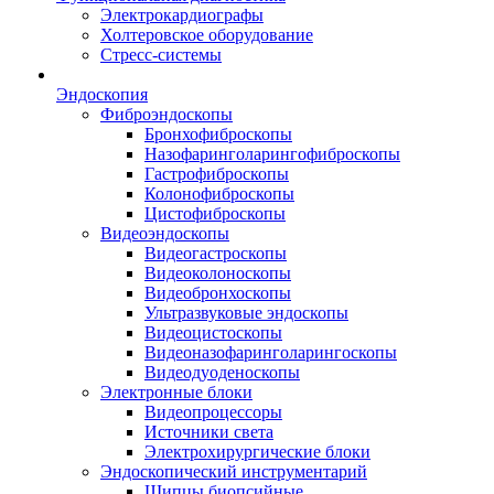
Электрокардиографы
Холтеровское оборудование
Стресс-системы
Эндоскопия
Фиброэндоскопы
Бронхофиброскопы
Назофаринголарингофиброскопы
Гастрофиброскопы
Колонофиброскопы
Цистофиброскопы
Видеоэндоскопы
Видеогастроскопы
Видеоколоноскопы
Видеобронхоскопы
Ультразвуковые эндоскопы
Видеоцистоскопы
Видеоназофаринголарингоскопы
Видеодуоденоскопы
Электронные блоки
Видеопроцессоры
Источники света
Электрохирургические блоки
Эндоскопический инструментарий
Щипцы биопсийные