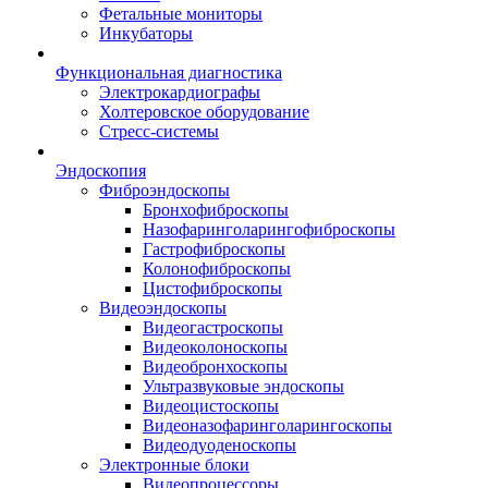
Фетальные мониторы
Инкубаторы
Функциональная диагностика
Электрокардиографы
Холтеровское оборудование
Стресс-системы
Эндоскопия
Фиброэндоскопы
Бронхофиброскопы
Назофаринголарингофиброскопы
Гастрофиброскопы
Колонофиброскопы
Цистофиброскопы
Видеоэндоскопы
Видеогастроскопы
Видеоколоноскопы
Видеобронхоскопы
Ультразвуковые эндоскопы
Видеоцистоскопы
Видеоназофаринголарингоскопы
Видеодуоденоскопы
Электронные блоки
Видеопроцессоры