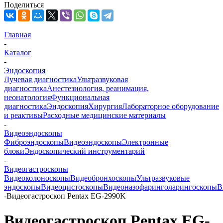
Поделиться
Главная
-
Каталог
-
Эндоскопия
Лучевая диагностика
Ультразвуковая
диагностика
Анестезиология, реанимация,
неонатология
Функциональная
диагностика
Эндоскопия
Хирургия
Лабораторное оборудование
и реактивы
Расходные медицинские материалы
-
Видеоэндоскопы
Фиброэндоскопы
Видеоэндоскопы
Электронные
блоки
Эндоскопический инструментарий
-
Видеогастроскопы
Видеоколоноскопы
Видеобронхоскопы
Ультразвуковые
эндоскопы
Видеоцистоскопы
Видеоназофаринголарингоскопы
В
-
Видеогастроскоп Pentax EG-2990K
Видеогастроскоп Pentax EG-