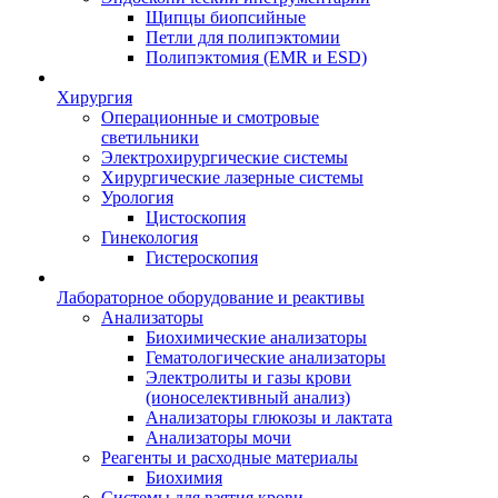
Щипцы биопсийные
Петли для полипэктомии
Полипэктомия (EMR и ESD)
Хирургия
Операционные и смотровые
светильники
Электрохирургические системы
Хирургические лазерные системы
Урология
Цистоскопия
Гинекология
Гистероскопия
Лабораторное оборудование и реактивы
Анализаторы
Биохимические анализаторы
Гематологические анализаторы
Электролиты и газы крови
(ионоселективный анализ)
Анализаторы глюкозы и лактата
Анализаторы мочи
Реагенты и расходные материалы
Биохимия
Системы для взятия крови