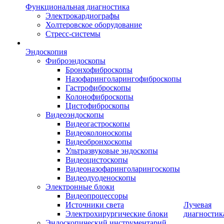
Функциональная диагностика
Электрокардиографы
Холтеровское оборудование
Стресс-системы
Эндоскопия
Фиброэндоскопы
Бронхофиброскопы
Назофаринголарингофиброскопы
Гастрофиброскопы
Колонофиброскопы
Цистофиброскопы
Видеоэндоскопы
Видеогастроскопы
Видеоколоноскопы
Видеобронхоскопы
Ультразвуковые эндоскопы
Видеоцистоскопы
Видеоназофаринголарингоскопы
Видеодуоденоскопы
Электронные блоки
Видеопроцессоры
Источники света
Лучевая
Электрохирургические блоки
диагностик
Эндоскопический инструментарий