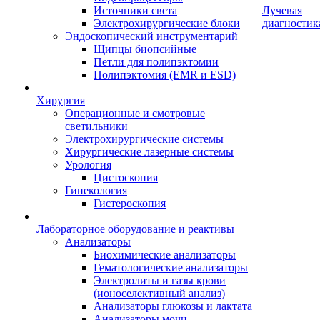
Источники света
Лучевая
Электрохирургические блоки
диагностик
Эндоскопический инструментарий
Щипцы биопсийные
Петли для полипэктомии
Полипэктомия (EMR и ESD)
Хирургия
Операционные и смотровые
светильники
Электрохирургические системы
Хирургические лазерные системы
Урология
Цистоскопия
Гинекология
Гистероскопия
Лабораторное оборудование и реактивы
Анализаторы
Биохимические анализаторы
Гематологические анализаторы
Электролиты и газы крови
(ионоселективный анализ)
Анализаторы глюкозы и лактата
Анализаторы мочи