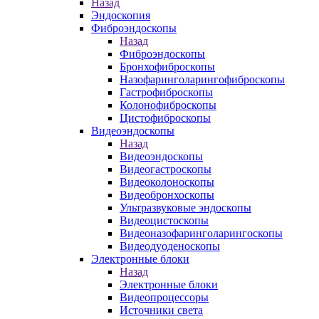
Назад
Эндоскопия
Фиброэндоскопы
Назад
Фиброэндоскопы
Бронхофиброскопы
Назофаринголарингофиброскопы
Гастрофиброскопы
Колонофиброскопы
Цистофиброскопы
Видеоэндоскопы
Назад
Видеоэндоскопы
Видеогастроскопы
Видеоколоноскопы
Видеобронхоскопы
Ультразвуковые эндоскопы
Видеоцистоскопы
Видеоназофаринголарингоскопы
Видеодуоденоскопы
Электронные блоки
Назад
Электронные блоки
Видеопроцессоры
Источники света