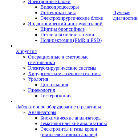
Электронные блоки
Видеопроцессоры
Источники света
Лучевая
Электрохирургические блоки
диагностик
Эндоскопический инструментарий
Щипцы биопсийные
Петли для полипэктомии
Полипэктомия (EMR и ESD)
Хирургия
Операционные и смотровые
светильники
Электрохирургические системы
Хирургические лазерные системы
Урология
Цистоскопия
Гинекология
Гистероскопия
Лабораторное оборудование и реактивы
Анализаторы
Биохимические анализаторы
Гематологические анализаторы
Электролиты и газы крови
(ионоселективный анализ)