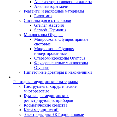
Анализаторы глюкозы и лактата
Анализаторы мочи
Реагенты и расходные материалы
Биохимия
Системы для взятия крови
Greiner, Австрия
Sarstedt, Германия
Микроскопы Olympus
Микроскопы Olympus прямые
световые
Микроскопы Olympus
инвертированные
Стереомикроскопы Olympus
Флуоресцентные микроскопы
Olympus
Пипеточные дозаторы и наконечники
Расходные медицинские материалы
Инструменты хирургические
многоразовые
Бумага для медицинских
регистрирующих приборов
Косметические средства
Клей медицинский
Электроды для ЭКГ одноразовые