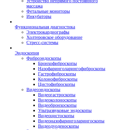
Устройство непрямого постоянного
массажа
Фетальные мониторы
Инкубаторы
Функциональная диагностика
Электрокардиографы
Холтеровское оборудование
Стресс-системы
Эндоскопия
Фиброэндоскопы
Бронхофиброскопы
Назофаринголарингофиброскопы
Гастрофиброскопы
Колонофиброскопы
Цистофиброскопы
Видеоэндоскопы
Видеогастроскопы
Видеоколоноскопы
Видеобронхоскопы
Ультразвуковые эндоскопы
Видеоцистоскопы
Видеоназофаринголарингоскопы
Видеодуоденоскопы