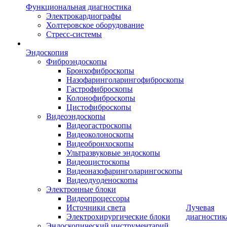
Функциональная диагностика
Электрокардиографы
Холтеровское оборудование
Стресс-системы
Эндоскопия
Фиброэндоскопы
Бронхофиброскопы
Назофаринголарингофиброскопы
Гастрофиброскопы
Колонофиброскопы
Цистофиброскопы
Видеоэндоскопы
Видеогастроскопы
Видеоколоноскопы
Видеобронхоскопы
Ультразвуковые эндоскопы
Видеоцистоскопы
Видеоназофаринголарингоскопы
Видеодуоденоскопы
Электронные блоки
Видеопроцессоры
Источники света
Лучевая
Электрохирургические блоки
диагностик
Эндоскопический инструментарий