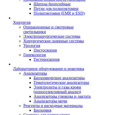
Щипцы биопсийные
Петли для полипэктомии
Полипэктомия (EMR и ESD)
Хирургия
Операционные и смотровые
светильники
Электрохирургические системы
Хирургические лазерные системы
Урология
Цистоскопия
Гинекология
Гистероскопия
Лабораторное оборудование и реактивы
Анализаторы
Биохимические анализаторы
Гематологические анализаторы
Электролиты и газы крови
(ионоселективный анализ)
Анализаторы глюкозы и лактата
Анализаторы мочи
Реагенты и расходные материалы
Биохимия
Системы для взятия крови