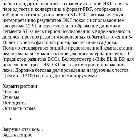
набор стандартных опций: сохранения полной ЭКГ за весь
период теста и конвертация в формат PDF, отображение
табличного отчета, гистерезиса ST/ЧСС, автоматическую
интерпретацию результатов ЭКГ покоя с использваонием
алгоритма 12 SL и стресс-теста, отображение динамики
сегмента ST за весь период исследования в виде каскадного
дисплея, прогноз развития коронарных событий в течении 5-
10 лет с учетом факторов риска, расчет индекса Дюка.
Помимо стандартных опций в представленной комплектации
реализована возможность определения альтернации зубца Т
(предиктор развития ВСС). Велоэргометр e-Bike EL & BP, для
проведения стресс ЭХО КГ велоэргометрии в положении
лежа. Дорожка беговая для проведения нагрузочных тестов
Тредмил Т2100 со стандартными поручнями.
Характеристики
Отзывы
Отзывы
Нет оценок
Оставить отзыв
Загрузка отзывов...
Задать вопрос