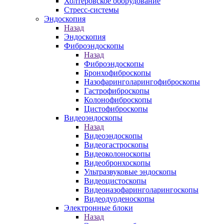
Холтеровское оборудование
Стресс-системы
Эндоскопия
Назад
Эндоскопия
Фиброэндоскопы
Назад
Фиброэндоскопы
Бронхофиброскопы
Назофаринголарингофиброскопы
Гастрофиброскопы
Колонофиброскопы
Цистофиброскопы
Видеоэндоскопы
Назад
Видеоэндоскопы
Видеогастроскопы
Видеоколоноскопы
Видеобронхоскопы
Ультразвуковые эндоскопы
Видеоцистоскопы
Видеоназофаринголарингоскопы
Видеодуоденоскопы
Электронные блоки
Назад