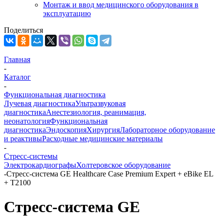
Монтаж и ввод медицинского оборудования в
эксплуатацию
Поделиться
Главная
-
Каталог
-
Функциональная диагностика
Лучевая диагностика
Ультразвуковая
диагностика
Анестезиология, реанимация,
неонатология
Функциональная
диагностика
Эндоскопия
Хирургия
Лабораторное оборудование
и реактивы
Расходные медицинские материалы
-
Стресс-системы
Электрокардиографы
Холтеровское оборудование
-
Стресс-система GE Healthcare Case Premium Expert + eBike EL
+ T2100
Стресс-система GE