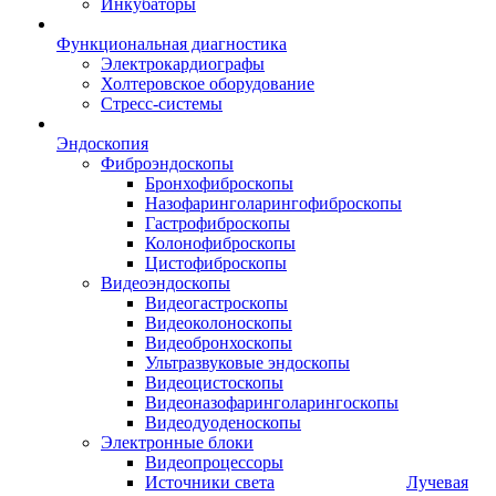
Инкубаторы
Функциональная диагностика
Электрокардиографы
Холтеровское оборудование
Стресс-системы
Эндоскопия
Фиброэндоскопы
Бронхофиброскопы
Назофаринголарингофиброскопы
Гастрофиброскопы
Колонофиброскопы
Цистофиброскопы
Видеоэндоскопы
Видеогастроскопы
Видеоколоноскопы
Видеобронхоскопы
Ультразвуковые эндоскопы
Видеоцистоскопы
Видеоназофаринголарингоскопы
Видеодуоденоскопы
Электронные блоки
Видеопроцессоры
Источники света
Лучевая