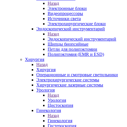
Назад
Электронные блоки
Видеопроцессоры
Источники света
Электрохирургические блоки
Эндоскопический инструментарий
Назад
Эндоскопический инструментарий
Щипцы биопсийные
Петли для полипэктомии
Полипэктомия (EMR и ESD)
Хирургия
Назад
Хирургия
Операционные и смотровые светильники
Электрохирургические системы
Хирургические лазерные системы
Урология
Назад
Урология
Цистоскопия
Гинекология
Назад
Гинекология
Гистероскопия