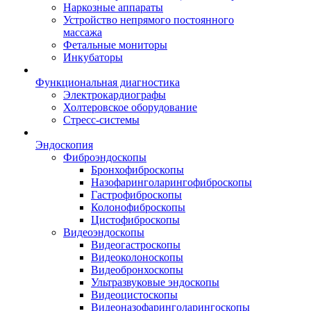
Наркозные аппараты
Устройство непрямого постоянного
массажа
Фетальные мониторы
Инкубаторы
Функциональная диагностика
Электрокардиографы
Холтеровское оборудование
Стресс-системы
Эндоскопия
Фиброэндоскопы
Бронхофиброскопы
Назофаринголарингофиброскопы
Гастрофиброскопы
Колонофиброскопы
Цистофиброскопы
Видеоэндоскопы
Видеогастроскопы
Видеоколоноскопы
Видеобронхоскопы
Ультразвуковые эндоскопы
Видеоцистоскопы
Видеоназофаринголарингоскопы