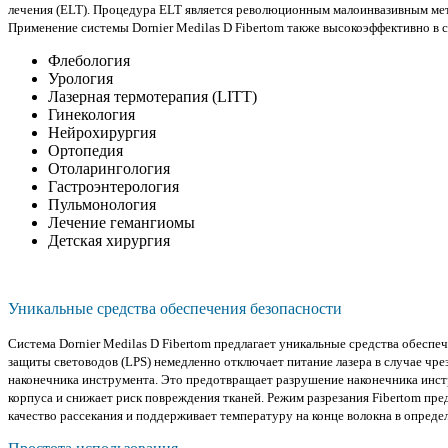
лечения (ELT). Процедура ELT является революционным малоинвазивным мет
Применение системы Dornier Medilas D Fibertom также высокоэффективно в
Флебология
Урология
Лазерная термотерапия (LITT)
Гинекология
Нейрохирургия
Ортопедия
Отоларингология
Гастроэнтерология
Пульмонология
Лечение гемангиомы
Детская хирургия
Уникальные средства обеспечения безопасности
Система Dornier Medilas D Fibertom предлагает уникальные средства обеспе
защиты световодов (LPS) немедленно отключает питание лазера в случае чре
наконечника инструмента. Это предотвращает разрушение наконечника инст
корпуса и снижает риск повреждения тканей. Режим разрезания Fibertom пр
качество рассекания и поддерживает температуру на конце волокна в опреде