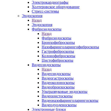
Электрокардиографы
Холтеровское оборудование
Стресс-системы
Эндоскопия
Назад
Эндоскопия
Фиброэндоскопы
Назад
Фиброэндоскопы
Бронхофиброскопы
Назофаринголарингофиброскопы
Гастрофиброскопы
Колонофиброскопы
Цистофиброскопы
Видеоэндоскопы
Назад
Видеоэндоскопы
Видеогастроскопы
Видеоколоноскопы
Видеобронхоскопы
Ультразвуковые эндоскопы
Видеоцистоскопы
Видеоназофаринголарингоскопы
Видеодуоденоскопы
Электронные блоки