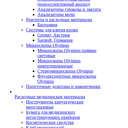
(ионоселективный анализ)
Анализаторы глюкозы и лактата
Анализаторы мочи
Реагенты и расходные материалы
Биохимия
Системы для взятия крови
Greiner, Австрия
Sarstedt, Германия
Микроскопы Olympus
Микроскопы Olympus прямые
световые
Микроскопы Olympus
инвертированные
Стереомикроскопы Olympus
Флуоресцентные микроскопы
Olympus
Пипеточные дозаторы и наконечники
Расходные медицинские материалы
Инструменты хирургические
многоразовые
Бумага для медицинских
регистрирующих приборов
Косметические средства
Клей медицинский