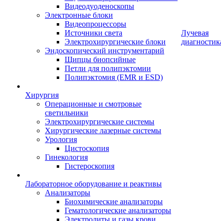
Видеодуоденоскопы
Электронные блоки
Видеопроцессоры
Источники света
Лучевая
Электрохирургические блоки
диагностик
Эндоскопический инструментарий
Щипцы биопсийные
Петли для полипэктомии
Полипэктомия (EMR и ESD)
Хирургия
Операционные и смотровые
светильники
Электрохирургические системы
Хирургические лазерные системы
Урология
Цистоскопия
Гинекология
Гистероскопия
Лабораторное оборудование и реактивы
Анализаторы
Биохимические анализаторы
Гематологические анализаторы
Электролиты и газы крови