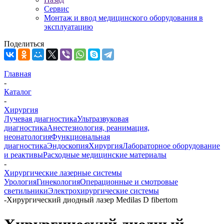
Сервис
Монтаж и ввод медицинского оборудования в
эксплуатацию
Поделиться
Главная
-
Каталог
-
Хирургия
Лучевая диагностика
Ультразвуковая
диагностика
Анестезиология, реанимация,
неонатология
Функциональная
диагностика
Эндоскопия
Хирургия
Лабораторное оборудование
и реактивы
Расходные медицинские материалы
-
Хирургические лазерные системы
Урология
Гинекология
Операционные и смотровые
светильники
Электрохирургические системы
-
Хирургический диодный лазер Medilas D fibertom