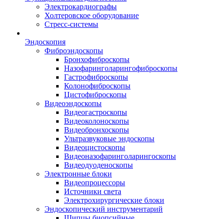
Электрокардиографы
Холтеровское оборудование
Стресс-системы
Эндоскопия
Фиброэндоскопы
Бронхофиброскопы
Назофаринголарингофиброскопы
Гастрофиброскопы
Колонофиброскопы
Цистофиброскопы
Видеоэндоскопы
Видеогастроскопы
Видеоколоноскопы
Видеобронхоскопы
Ультразвуковые эндоскопы
Видеоцистоскопы
Видеоназофаринголарингоскопы
Видеодуоденоскопы
Электронные блоки
Видеопроцессоры
Источники света
Электрохирургические блоки
Эндоскопический инструментарий
Щипцы биопсийные