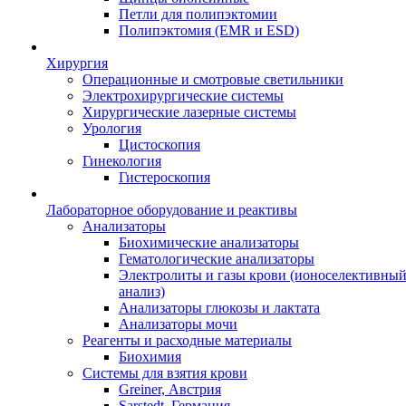
Петли для полипэктомии
Полипэктомия (EMR и ESD)
Хирургия
Операционные и смотровые светильники
Электрохирургические системы
Хирургические лазерные системы
Урология
Цистоскопия
Гинекология
Гистероскопия
Лабораторное оборудование и реактивы
Анализаторы
Биохимические анализаторы
Гематологические анализаторы
Электролиты и газы крови (ионоселективны
анализ)
Анализаторы глюкозы и лактата
Анализаторы мочи
Реагенты и расходные материалы
Биохимия
Системы для взятия крови
Greiner, Австрия
Sarstedt, Германия