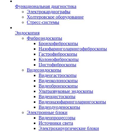
Функциональная диагностика
Электрокардиографы
Холтеровское оборудование
Стресс-системы
Эндоскопия
Фиброэндоскопы
Бронхофиброскопы
Назофаринголарингофиброскопы
Гастрофиброскопы
Колонофиброскопы
Цистофиброскопы
Видеоэндоскопы
Видеогастроскопы
Видеоколоноскопы
Видеобронхоскопы
Ультразвуковые эндоскопы
Видеоцистоскопы
Видеоназофаринголарингоскопы
Видеодуоденоскопы
Электронные блоки
Видеопроцессоры
Источники света
Электрохирургические блоки