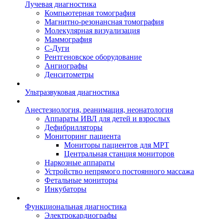
Лучевая диагностика
Компьютерная томография
Магнитно-резонансная томография
Молекулярная визуализация
Маммография
С-Дуги
Рентгеновское оборудование
Ангиографы
Денситометры
Ультразвуковая диагностика
Анестезиология, реанимация, неонатология
Аппараты ИВЛ для детей и взрослых
Дефибрилляторы
Мониторинг пациента
Мониторы пациентов для МРТ
Центральная станция мониторов
Наркозные аппараты
Устройство непрямого постоянного массажа
Фетальные мониторы
Инкубаторы
Функциональная диагностика
Электрокардиографы