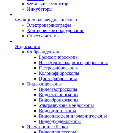
Фетальные мониторы
Инкубаторы
Функциональная диагностика
Электрокардиографы
Холтеровское оборудование
Стресс-системы
Эндоскопия
Фиброэндоскопы
Бронхофиброскопы
Назофаринголарингофиброскопы
Гастрофиброскопы
Колонофиброскопы
Цистофиброскопы
Видеоэндоскопы
Видеогастроскопы
Видеоколоноскопы
Видеобронхоскопы
Ультразвуковые эндоскопы
Видеоцистоскопы
Видеоназофаринголарингоскопы
Видеодуоденоскопы
Электронные блоки
Видеопроцессоры