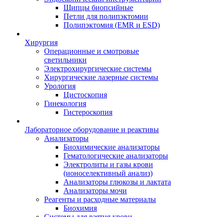
Щипцы биопсийные
Петли для полипэктомии
Полипэктомия (EMR и ESD)
Хирургия
Операционные и смотровые
светильники
Электрохирургические системы
Хирургические лазерные системы
Урология
Цистоскопия
Гинекология
Гистероскопия
Лабораторное оборудование и реактивы
Анализаторы
Биохимические анализаторы
Гематологические анализаторы
Электролиты и газы крови
(ионоселективный анализ)
Анализаторы глюкозы и лактата
Анализаторы мочи
Реагенты и расходные материалы
Биохимия
Системы для взятия крови