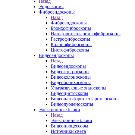
Назад
Эндоскопия
Фиброэндоскопы
Назад
Фиброэндоскопы
Бронхофиброскопы
Назофаринголарингофиброскопы
Гастрофиброскопы
Колонофиброскопы
Цистофиброскопы
Видеоэндоскопы
Назад
Видеоэндоскопы
Видеогастроскопы
Видеоколоноскопы
Видеобронхоскопы
Ультразвуковые эндоскопы
Видеоцистоскопы
Видеоназофаринголарингоскопы
Видеодуоденоскопы
Электронные блоки
Назад
Электронные блоки
Видеопроцессоры
Источники света