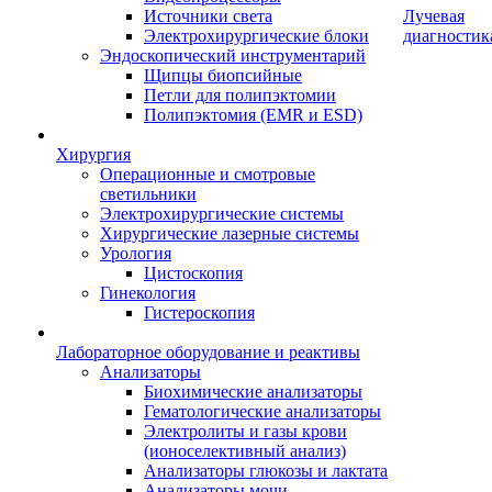
Источники света
Лучевая
Электрохирургические блоки
диагностик
Эндоскопический инструментарий
Щипцы биопсийные
Петли для полипэктомии
Полипэктомия (EMR и ESD)
Хирургия
Операционные и смотровые
светильники
Электрохирургические системы
Хирургические лазерные системы
Урология
Цистоскопия
Гинекология
Гистероскопия
Лабораторное оборудование и реактивы
Анализаторы
Биохимические анализаторы
Гематологические анализаторы
Электролиты и газы крови
(ионоселективный анализ)
Анализаторы глюкозы и лактата
Анализаторы мочи