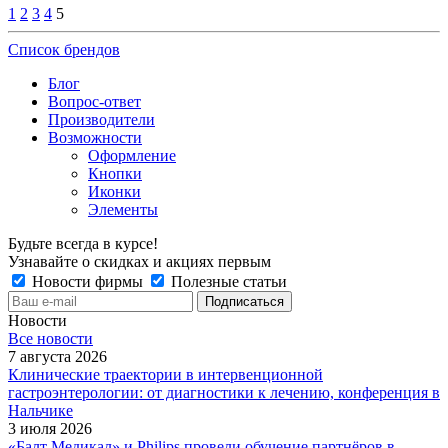
1
2
3
4
5
Список брендов
Блог
Вопрос-ответ
Производители
Возможности
Оформление
Кнопки
Иконки
Элементы
Будьте всегда в курсе!
Узнавайте о скидках и акциях первым
Новости фирмы
Полезные статьи
Новости
Все новости
7 августа 2026
Клинические траектории в интервенционной
гастроэнтерологии: от диагностики к лечению, конференция в
Нальчике
3 июля 2026
«Балт Медикал» и Philips провели обучение партнёров в