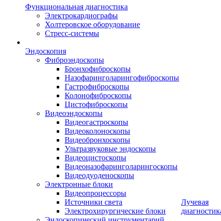
Функциональная диагностика
Электрокардиографы
Холтеровское оборудование
Стресс-системы
Эндоскопия
Фиброэндоскопы
Бронхофиброскопы
Назофаринголарингофиброскопы
Гастрофиброскопы
Колонофиброскопы
Цистофиброскопы
Видеоэндоскопы
Видеогастроскопы
Видеоколоноскопы
Видеобронхоскопы
Ультразвуковые эндоскопы
Видеоцистоскопы
Видеоназофаринголарингоскопы
Видеодуоденоскопы
Электронные блоки
Видеопроцессоры
Источники света
Лучевая
Электрохирургические блоки
диагностик
Эндоскопический инструментарий